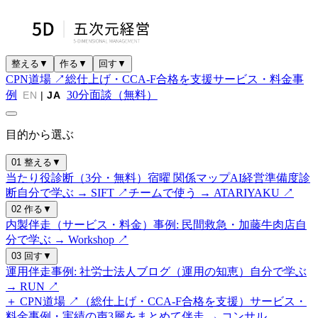
整える
▼
作る
▼
回す
▼
CPN道場 ↗
総仕上げ・CCA-F合格を支援
サービス・料金
事
例
30分面談（無料）
EN
|
JA
目的から選ぶ
01 整える
▼
当たり役診断（3分・無料）
宿曜 関係マップ
AI経営準備度診
断
自分で学ぶ → SIFT ↗
チームで使う → ATARIYAKU ↗
02 作る
▼
内製伴走（サービス・料金）
事例: 民間救急・加藤牛肉店
自
分で学ぶ → Workshop ↗
03 回す
▼
運用伴走
事例: 社労士法人
ブログ（運用の知恵）
自分で学ぶ
→ RUN ↗
＋ CPN道場 ↗（総仕上げ・CCA-F合格を支援）
サービス・
料金
事例・実績の声
3層をまとめて伴走 → コンサル