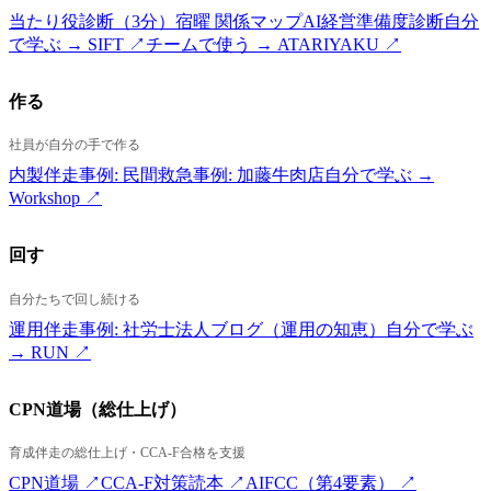
当たり役診断（3分）
宿曜 関係マップ
AI経営準備度診断
自分
で学ぶ → SIFT ↗
チームで使う → ATARIYAKU ↗
作る
社員が自分の手で作る
内製伴走
事例: 民間救急
事例: 加藤牛肉店
自分で学ぶ →
Workshop ↗
回す
自分たちで回し続ける
運用伴走
事例: 社労士法人
ブログ（運用の知恵）
自分で学ぶ
→ RUN ↗
CPN道場（総仕上げ）
育成伴走の総仕上げ・CCA-F合格を支援
CPN道場 ↗
CCA-F対策読本 ↗
AIFCC（第4要素） ↗