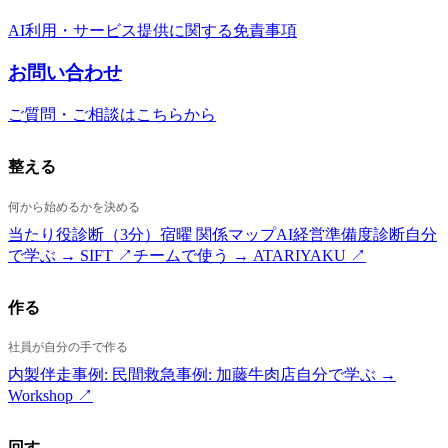
AI利用・サービス提供に関する免責事項
お問い合わせ
ご質問・ご相談はこちらから
整える
何から始めるかを決める
当たり役診断（3分）
宿曜 関係マップ
AI経営準備度診断
自分
で学ぶ → SIFT ↗
チームで使う → ATARIYAKU ↗
作る
社員が自分の手で作る
内製伴走
事例: 民間救急
事例: 加藤牛肉店
自分で学ぶ →
Workshop ↗
回す