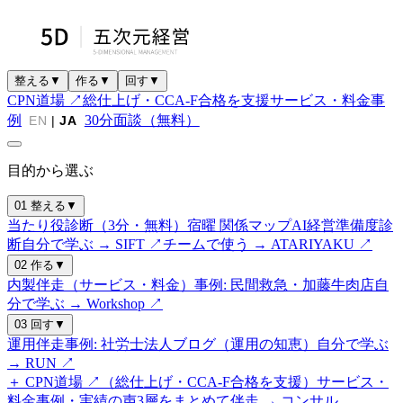
整える
▼
作る
▼
回す
▼
CPN道場 ↗
総仕上げ・CCA-F合格を支援
サービス・料金
事
例
30分面談（無料）
EN
|
JA
目的から選ぶ
01 整える
▼
当たり役診断（3分・無料）
宿曜 関係マップ
AI経営準備度診
断
自分で学ぶ → SIFT ↗
チームで使う → ATARIYAKU ↗
02 作る
▼
内製伴走（サービス・料金）
事例: 民間救急・加藤牛肉店
自
分で学ぶ → Workshop ↗
03 回す
▼
運用伴走
事例: 社労士法人
ブログ（運用の知恵）
自分で学ぶ
→ RUN ↗
＋ CPN道場 ↗（総仕上げ・CCA-F合格を支援）
サービス・
料金
事例・実績の声
3層をまとめて伴走 → コンサル