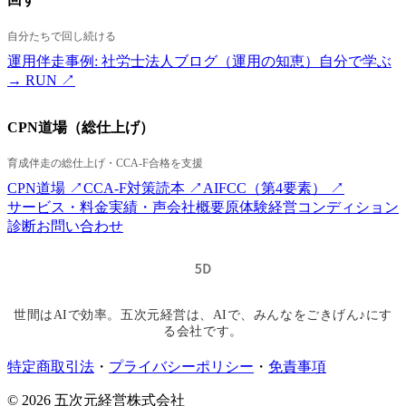
自分たちで回し続ける
運用伴走
事例: 社労士法人
ブログ（運用の知恵）
自分で学ぶ
→ RUN ↗
CPN道場（総仕上げ）
育成伴走の総仕上げ・CCA-F合格を支援
CPN道場 ↗
CCA-F対策読本 ↗
AIFCC（第4要素） ↗
サービス・料金
実績・声
会社概要
原体験
経営コンディション
診断
お問い合わせ
世間はAIで効率。五次元経営は、AIで、みんなをごきげん♪にす
る会社です。
特定商取引法
・
プライバシーポリシー
・
免責事項
©
2026
五次元経営株式会社