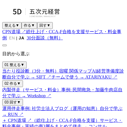
整える
▼
作る
▼
回す
▼
CPN道場 ↗
総仕上げ・CCA-F合格を支援
サービス・料金
事
例
30分面談（無料）
EN
|
JA
目的から選ぶ
01 整える
▼
当たり役診断（3分・無料）
宿曜 関係マップ
AI経営準備度診
断
自分で学ぶ → SIFT ↗
チームで使う → ATARIYAKU ↗
02 作る
▼
内製伴走（サービス・料金）
事例: 民間救急・加藤牛肉店
自
分で学ぶ → Workshop ↗
03 回す
▼
運用伴走
事例: 社労士法人
ブログ（運用の知恵）
自分で学ぶ
→ RUN ↗
＋ CPN道場 ↗（総仕上げ・CCA-F合格を支援）
サービス・
料金
事例・実績の声
3層をまとめて伴走 → コンサル