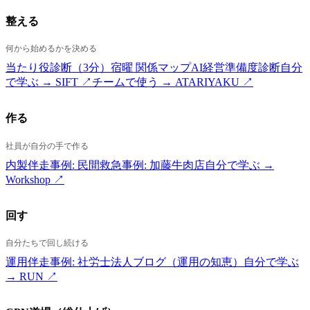
整える
何から始めるかを決める
当たり役診断（3分）
宿曜 関係マップ
AI経営準備度診断
自分
で学ぶ → SIFT ↗
チームで使う → ATARIYAKU ↗
作る
社員が自分の手で作る
内製伴走
事例: 民間救急
事例: 加藤牛肉店
自分で学ぶ →
Workshop ↗
回す
自分たちで回し続ける
運用伴走
事例: 社労士法人
ブログ（運用の知恵）
自分で学ぶ
→ RUN ↗