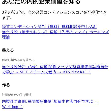
あなたの内的企業価値を知る
3分の診断で、今の経営コンディションスコアを可視化でき
ます。
経営コンディション診断（無料）
無料相談を申し込む
当たり役（後天のレンズ）
宿曜（先天のレンズ）
ホーキンズ
理論
整える
何から始めるかを決める
当たり役診断（3分）
宿曜 関係マップ
AI経営準備度診断
自分
で学ぶ → SIFT ↗
チームで使う → ATARIYAKU ↗
作る
社員が自分の手で作る
内製伴走
事例: 民間救急
事例: 加藤牛肉店
自分で学ぶ →
Workshop ↗