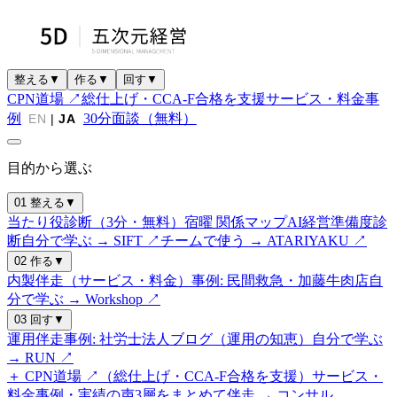
整える
▼
作る
▼
回す
▼
CPN道場 ↗
総仕上げ・CCA-F合格を支援
サービス・料金
事
例
30分面談（無料）
EN
|
JA
目的から選ぶ
01 整える
▼
当たり役診断（3分・無料）
宿曜 関係マップ
AI経営準備度診
断
自分で学ぶ → SIFT ↗
チームで使う → ATARIYAKU ↗
02 作る
▼
内製伴走（サービス・料金）
事例: 民間救急・加藤牛肉店
自
分で学ぶ → Workshop ↗
03 回す
▼
運用伴走
事例: 社労士法人
ブログ（運用の知恵）
自分で学ぶ
→ RUN ↗
＋ CPN道場 ↗（総仕上げ・CCA-F合格を支援）
サービス・
料金
事例・実績の声
3層をまとめて伴走 → コンサル