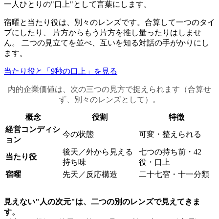
一人ひとりの"口上"として言葉にします。
宿曜と当たり役は、別々のレンズです。合算して一つのタイ
プにしたり、 片方からもう片方を推し量ったりはしませ
ん。 二つの見立てを並べ、互いを知る対話の手がかりにし
ます。
当たり役と「9秒の口上」を見る
内的企業価値は、次の三つの見方で捉えられます（合算せ
ず、別々のレンズとして）。
概念
役割
特徴
経営コンディシ
今の状態
可変・整えられる
ョン
後天／外から見える
七つの持ち前・42
当たり役
持ち味
役・口上
宿曜
先天／反応構造
二十七宿・十一分類
見えない"人の次元"は、二つの別のレンズで見えてきま
す。