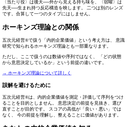
〈当たり役〉は後天──外から見える持ち味を、〈宿曜〉は
先天──生まれ持つ反応構造を映します。 二つは別のレンズ
です。合算して一つのタイプにはしません。
ホーキンズ理論との関係
五次元経営®で扱う「内的企業価値」という考え方は、 意識
研究で知られるホーキンズ理論とも一部重なります。
ただし、ここで扱うのは数値や序列ではなく、 「どの状態
から意思決定しているか」という前提の違いです。
→ ホーキンズ理論について詳しく
誤解を避けるために
五次元経営®は、内的企業価値を測定・評価して序列をつけ
ることを目的としません。 意思決定の前提を見抜き、選び
直すことが目的です。 スコアの高低が「良い・悪い」では
なく、 今の前提を理解し、整えることに価値があります。