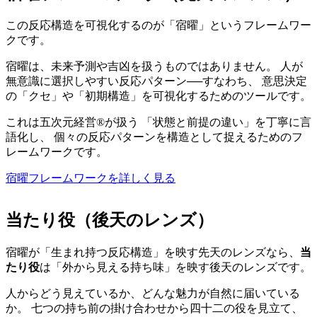
この反応構造を可視化するのが「宿曜」というフレームワー
クです。
宿曜は、未来予測や吉凶を扱うものではありません。 人が
無意識に選択しやすい反応パターン──すなわち、 意思決定
の「クセ」や「初期構造」を可視化するためのツールです。
これは五次元経営®が扱う 「状態と前提の違い」を丁寧に言
語化し、 個々の反応パターンを構造として捉えるためのフ
レームワークです。
宿曜フレームワークを詳しく見る
当たり役（後天のレンズ）
宿曜が「生まれ持つ反応構造」を映す先天のレンズなら、
当
たり役
は「外から見える持ち味」を映す後天のレンズです。
人からどう見えているか、どんな魅力が自然に届いている
か。 七つの持ち前の掛け合わせから四十二の役を見立て、