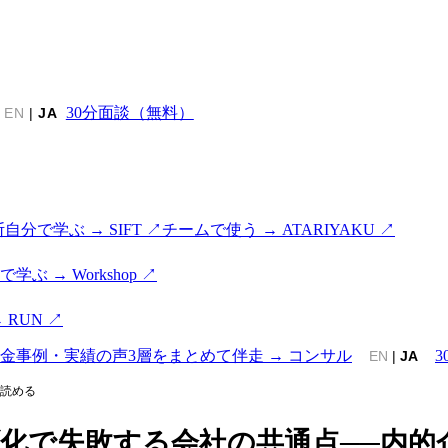
30分面談（無料）
EN
|
JA
断
自分で学ぶ → SIFT ↗
チームで使う → ATARIYAKU ↗
学ぶ → Workshop ↗
 RUN ↗
金
事例・実績の声
3層をまとめて伴走 → コンサル
EN
|
JA
読める
ブ化で失敗する会社の共通点──内的