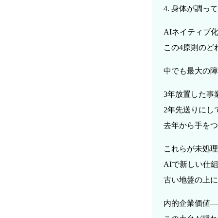
4. 身体が調っ
AIネイティブ
この4原則のど
中でも最大の障
3年放置した事
2年先送りにし
去年から手をつ
これらが未処理
AIで新しい仕
古い地盤の上に
内的企業価値—