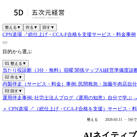
整える
▼
作る
▼
回す
▼
CPN道場 ↗
総仕上げ・CCA-F合格を支援
サービス・料金
事例
目的から選ぶ
01 整える
▼
当たり役診断（3分・無料）
宿曜 関係マップ
AI経営準備度診
02 作る
▼
内製伴走（サービス・料金）
事例: 民間救急・加藤牛肉店
自分で
03 回す
▼
運用伴走
事例: 社労士法人
ブログ（運用の知恵）
自分で学ぶ →
＋ CPN道場 ↗（総仕上げ・CCA-F合格を支援）
サービス・料
整える
2026-03-11
・
5
分で
AIネイティ