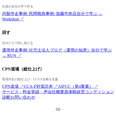
社員が自分の手で作る
内製伴走
事例: 民間救急
事例: 加藤牛肉店
自分で学ぶ →
Workshop ↗
回す
自分たちで回し続ける
運用伴走
事例: 社労士法人
ブログ（運用の知恵）
自分で学ぶ
→ RUN ↗
CPN道場（総仕上げ）
育成伴走の総仕上げ・CCA-F合格を支援
CPN道場 ↗
CCA-F対策読本 ↗
AIFCC（第4要素） ↗
サービス・料金
実績・声
会社概要
原体験
経営コンディション
診断
お問い合わせ