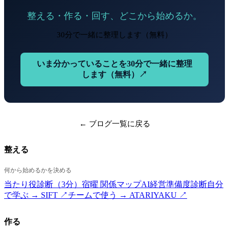
整える・作る・回す、どこから始めるか。
30分で一緒に整理します（無料）
いま分かっていることを30分で一緒に整理
します（無料）↗
← ブログ一覧に戻る
整える
何から始めるかを決める
当たり役診断（3分）
宿曜 関係マップ
AI経営準備度診断
自分
で学ぶ → SIFT ↗
チームで使う → ATARIYAKU ↗
作る