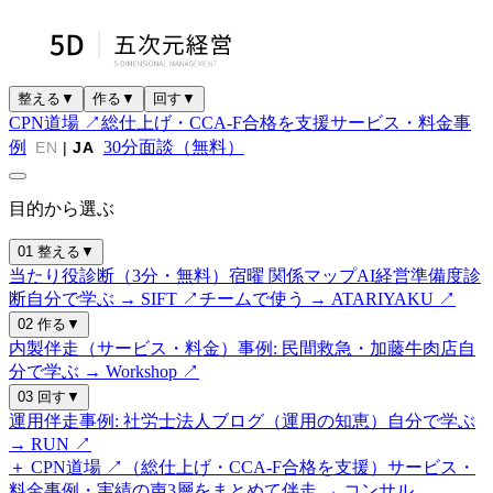
整える
▼
作る
▼
回す
▼
CPN道場 ↗
総仕上げ・CCA-F合格を支援
サービス・料金
事
例
30分面談（無料）
EN
|
JA
目的から選ぶ
01 整える
▼
当たり役診断（3分・無料）
宿曜 関係マップ
AI経営準備度診
断
自分で学ぶ → SIFT ↗
チームで使う → ATARIYAKU ↗
02 作る
▼
内製伴走（サービス・料金）
事例: 民間救急・加藤牛肉店
自
分で学ぶ → Workshop ↗
03 回す
▼
運用伴走
事例: 社労士法人
ブログ（運用の知恵）
自分で学ぶ
→ RUN ↗
＋ CPN道場 ↗（総仕上げ・CCA-F合格を支援）
サービス・
料金
事例・実績の声
3層をまとめて伴走 → コンサル